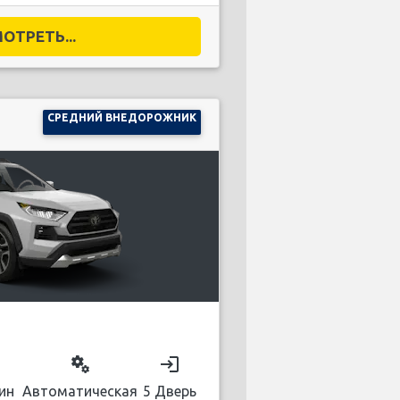
ОТРЕТЬ...
СРЕДНИЙ ВНЕДОРОЖНИК
on
miscellaneous_services
login
ин
Автоматическая
5 Дверь