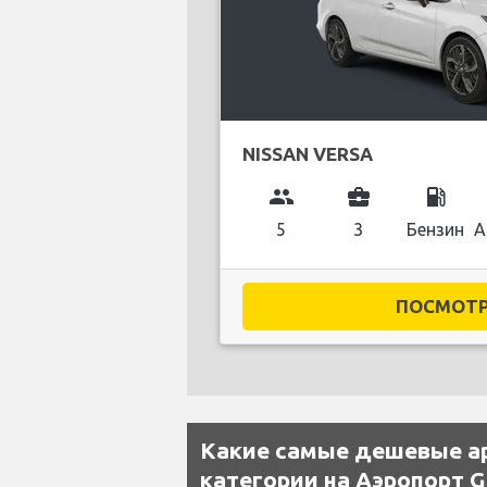
NISSAN VERSA
group
business_center
local_gas_station
5
3
Бензин
А
ПОСМОТРЕ
Какие самые дешевые а
категории на Аэропорт Gr