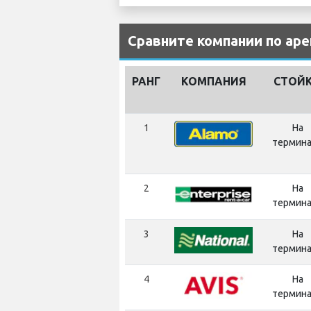
Сравните компании по аре
РАНГ
КОМПАНИЯ
СТОЙ
1
На
термин
2
На
термин
3
На
термин
4
На
термин