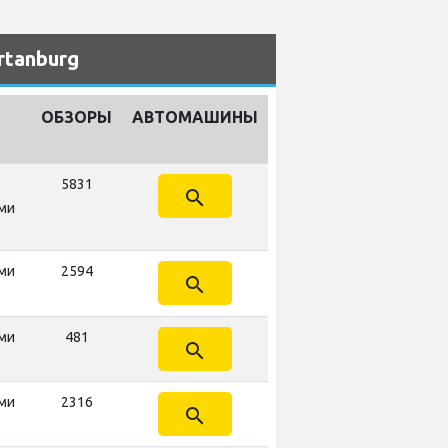
rtanburg
ОБЗОРЫ
АВТОМАШИНЫ
5831
search
ми
ми
2594
search
ми
481
search
ми
2316
search