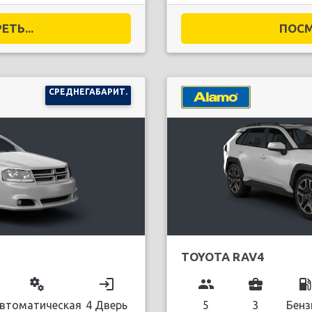
ТЬ...
ПОСМ
СРЕДНЕГАБАРИТ.
TOYOTA RAV4
miscellaneous_services
login
group
business_center
local_gas_stati
втоматическая
4 Дверь
5
3
Бенз