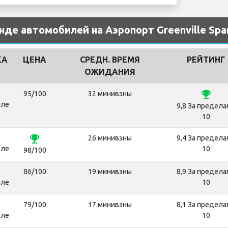
нде автомобилей на Аэропорт Greenville Spa
КА
ЦЕНА
СРЕДН. ВРЕМЯ
РЕЙТИНГ
ОЖИДАНИЯ
emoji_events
95/100
32 минивэны
але
9,8 За предела
10
emoji_events
26 минивэны
9,4 За предела
але
10
98/100
86/100
19 минивэны
8,9 За предела
але
10
79/100
17 минивэны
8,1 За предела
але
10