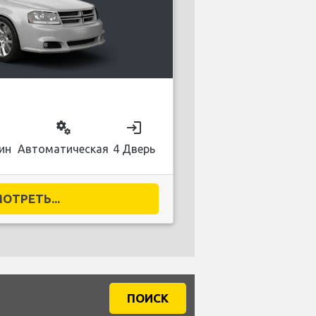
on
miscellaneous_services
login
ин
Автоматическая
4 Дверь
ОТРЕТЬ...
ПОИСК