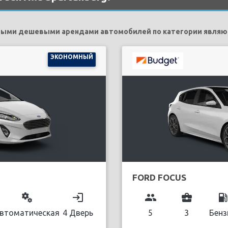
ыми дешевыми арендами автомобилей по категории являю
ЭКОНОМНЫЙ
FORD FOCUS
miscellaneous_services
login
group
business_center
local_gas_stati
втоматическая
4 Дверь
5
3
Бенз