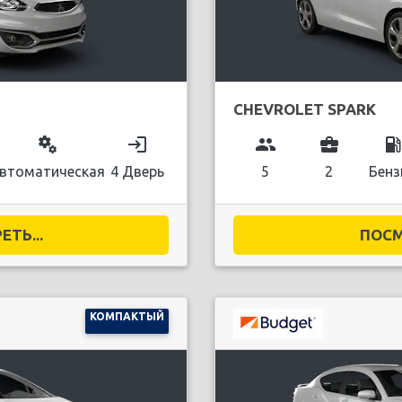
CHEVROLET SPARK
miscellaneous_services
login
group
business_center
local_gas_stati
втоматическая
4 Дверь
5
2
Бенз
ТЬ...
ПОСМ
КОМПАКТЫЙ