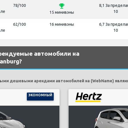
emoji_events
78/100
8,1 За предела
але
10
15 минивэны
62/100
16 минивэны
6,7 За предела
але
10
рендуемые автомобили на
tanburg?
ыми дешевыми арендами автомобилей на {WebName} являю
ЭКОНОМНЫЙ