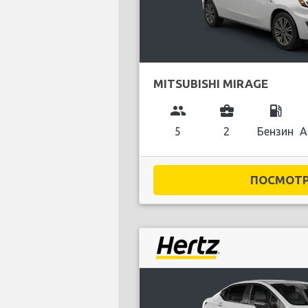
MITSUBISHI MIRAGE
group
business_center
local_gas_station
5
2
Бензин
А
ПОСМОТРЕ