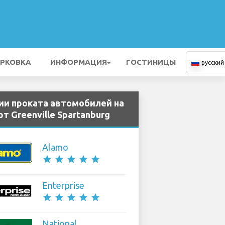
РКОВКА
ИНФОРМАЦИЯ
ГОСТИНИЦЫ
русский
ии проката автомобилей на
т Greenville Spartanburg
Alamo
star
star
star
star
star
Enterprise
star
star
star
star
star
National