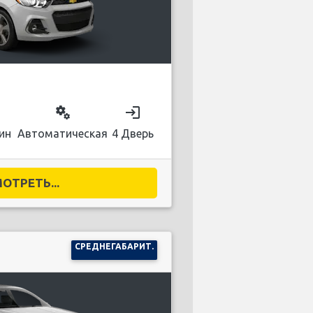
on
miscellaneous_services
login
ин
Автоматическая
4 Дверь
ОТРЕТЬ...
СРЕДНЕГАБАРИТ.