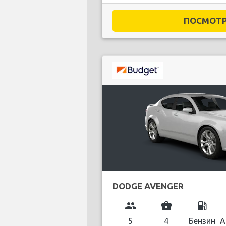
ПОСМОТРЕ
DODGE AVENGER
group
business_center
local_gas_station
5
4
Бензин
А