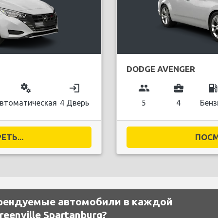
DODGE AVENGER
miscellaneous_services
login
group
business_center
local_gas_stati
втоматическая
4 Дверь
5
4
Бенз
ТЬ...
ПОСМ
рендуемые автомобили в каждой
eenville Spartanburg?