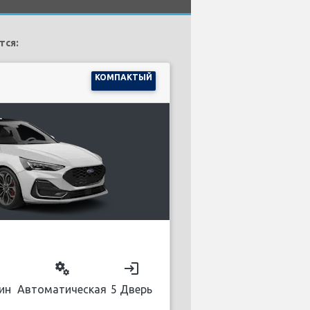
тся:
КОМПАКТЫЙ
on
miscellaneous_services
login
ин
Автоматическая
5 Дверь