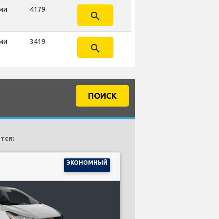
ми
4179
search
ми
3419
search
ПОИСК
тся:
ЭКОНОМНЫЙ