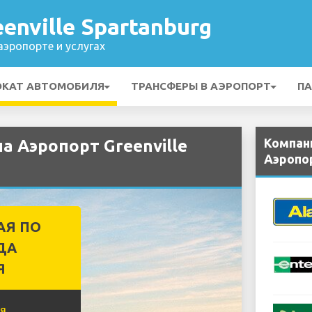
enville Spartanburg
эропорте и услугах
ОКАТ АВТОМОБИЛЯ
ТРАНСФЕРЫ В АЭРОПОРТ
ПА
Компан
а Аэропорт Greenville
Аэропор
АЯ ПО
ДА
Я
я