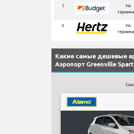
5
На
термин
6
На
термин
Какие самые дешевые а
Аэропорт Greenville Spar
Сам