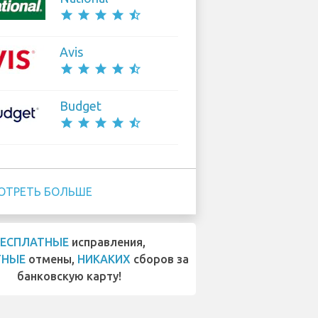
star
star
star
star
star_half
Avis
star
star
star
star
star_half
Budget
star
star
star
star
star_half
ОТРЕТЬ БОЛЬШЕ
БЕСПЛАТНЫЕ
исправления,
ТНЫЕ
отмены,
НИКАКИХ
сборов за
банковскую карту!