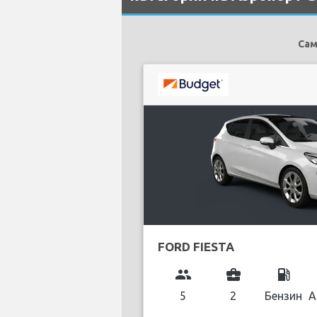
Сам
FORD FIESTA
group
business_center
local_gas_station
5
2
Бензин
А