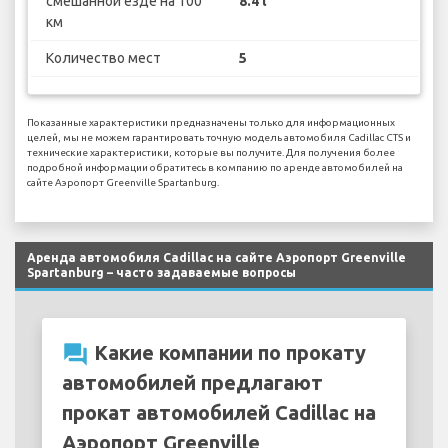
смешанной езде на 100
8.4 l
км
Количество мест
5
Показанные характеристики предназначены только для информационных
целей, мы не можем гарантировать точную модель автомобиля Cadillac CTS и
технические характеристики, которые вы получите. Для получения более
подробной информации обратитесь в компанию по аренде автомобилей на
сайте Аэропорт Greenville Spartanburg.
Аренда автомобиля Cadillac на сайте Аэропорт Greenville
Spartanburg – часто задаваемые вопросы
question_answer
Какие компании по прокату
автомобилей предлагают
прокат автомобилей Cadillac на
Аэропорт Greenville