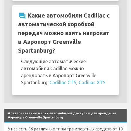
question_answer
Какие автомобили Cadillac с
автоматической коробкой
передач можно взять напрокат
в Аэропорт Greenville
Spartanburg?
Следующие автоматические
автомобили Cadillac можно
арендовать в Аэропорт Greenville
Spartanburg:
Cadillac CTS
,
Cadillac XTS
Альтернативные марки автомобилей доступны для аренды на
Аэропорт Greenville Spartanburg
У нас есть 56 различные типы транспортных средств от 18