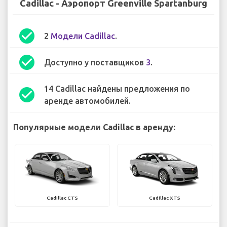
Cadillac - Аэропорт Greenville Spartanburg
check_circle
2
Модели Cadillac
.
check_circle
Доступно у поставщиков
3
.
14 Cadillac найдены предложения по
check_circle
аренде автомобилей.
Популярные модели Cadillac в аренду:
Cadillac CTS
Cadillac XTS