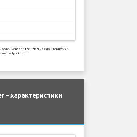
odge Avenger и технические характеристики,
nville Spartanburg.
r – характеристики