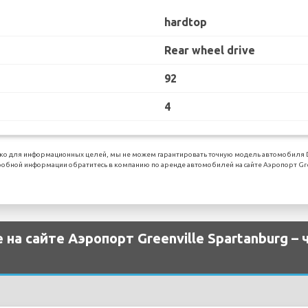
hardtop
Rear wheel drive
92
4
ко для информационных целей, мы не можем гарантировать точную модель автомобиля Do
обной информации обратитесь в компанию по аренде автомобилей на сайте Аэропорт Gree
на сайте Аэропорт Greenville Spartanburg –