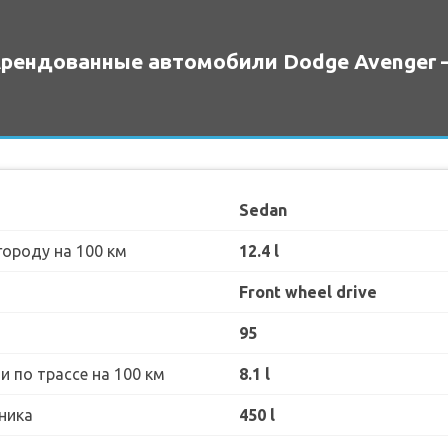
рендованные автомобили Dodge Avenger 
Sedan
городу на 100 км
12.4 l
Front wheel drive
95
 по трассе на 100 км
8.1 l
ника
450 l